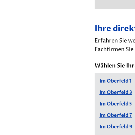
Ihre dire
Erfahren Sie we
Fachfirmen Sie 
Wählen Sie Ihr
Im Oberfeld 1
Im Oberfeld 3
Im Oberfeld 5
M
ie
Im Oberfeld 7
t
Im Oberfeld 9
g