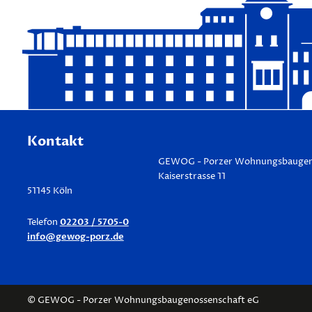
h
n
u
n
g
Kontakt
GEWOG - Porzer Wohnungsbau­gen
Kaiserstrasse 11
51145 Köln
02203 / 5705-0
Telefon
info@gewog-porz.de
© GEWOG - Porzer Wohnungsbaugenossenschaft eG