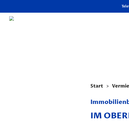
Tele
Start
Vermi
Immobilienb
IM OBERF