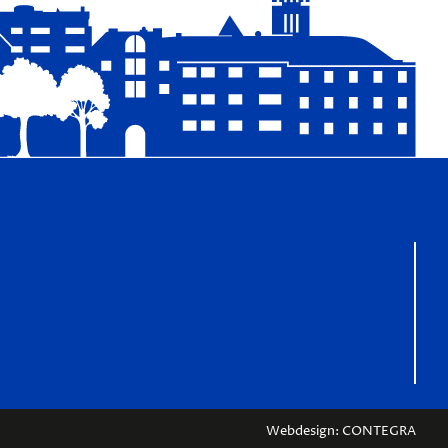
l
a
t
z
Webdesign: CONTEGRA