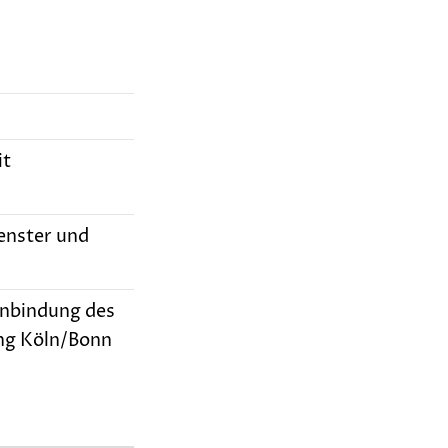
it
enster und
anbindung des
ng Köln/Bonn