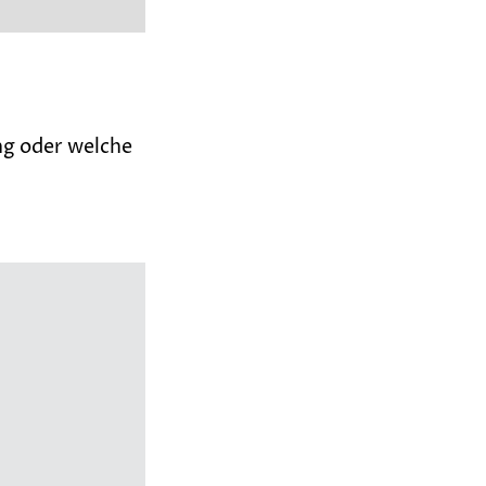
ng oder welche
M
ie
t