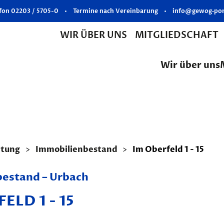
fon 02203 / 5705-0
•
Termine nach Vereinbarung
•
info@gewog‑por
WIR ÜBER UNS
MITGLIEDSCHAFT
Wir über uns
etung
Immobilienbestand
Im Oberfeld 1 - 15
estand – Urbach
ELD 1 - 15