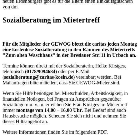
neuen Erdenbürgers gibt es für die Eltern einen Einkaufsgutschein
von dm.
Sozialberatung im Mietertreff
Für die Mitglieder der GEWOG bietet die caritas jeden Montag
eine kostenlose Sozialberatung in den Räumen des Mietertreffs
"Zum alten Waschhaus" in der Breslauer Str. 11 in Urbach an.
Termine können direkt mit der Sozialberaterin, Heike Kirstges,
telefonisch (
0178/9094684
) oder per E-Mail
(
sozialberatung@caritas-koeln.de
) vereinbart werden. Bei
Mailanfragen bitte mitteilen, dass Sie GEWOG-Mieter sind.
Wenn Sie Hilfe benötigen bei Mietschulden, Arbeitslosigkeit, in
finanziellen Notlagen, bei Fragen zu Ansprüchen gegenüber
Sozialträgern u. v. m. erreichen Sie Frau Kirstges im Mietertreff
immer
montags von 14.00 – 16.00 Uhr
. Bei Bedarf sind auch
Hausbesuche möglich. Scheuen Sie sich nicht und nehmen Sie
dieses Hilfsangebot an.
Weitere Informationen finden Sie im folgendem PDF.