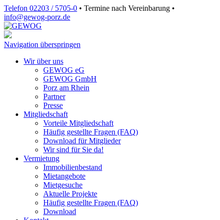
Telefon 02203 / 5705-0
•
Termine nach Vereinbarung
•
info@gewog‑porz.de
Navigation überspringen
Wir über uns
GEWOG eG
GEWOG GmbH
Porz am Rhein
Partner
Presse
Mitgliedschaft
Vorteile Mitgliedschaft
Häufig gestellte Fragen (FAQ)
Download für Mitglieder
Wir sind für Sie da!
Vermietung
Immobilienbestand
Mietangebote
Mietgesuche
Aktuelle Projekte
Häufig gestellte Fragen (FAQ)
Download