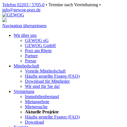
Telefon 02203 / 5705-0
•
Termine nach Vereinbarung
•
info@gewog‑porz.de
Navigation überspringen
Wir über uns
GEWOG eG
GEWOG GmbH
Porz am Rhein
Partner
Presse
Mitgliedschaft
Vorteile Mitgliedschaft
Häufig gestellte Fragen (FAQ)
Download für Mitglieder
Wir sind für Sie da!
Vermietung
Immobilienbestand
Mietangebote
Mietgesuche
Aktuelle Projekte
Häufig gestellte Fragen (FAQ)
Download