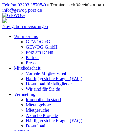
Telefon 02203 / 5705-0
•
Termine nach Vereinbarung
•
info@gewog‑porz.de
Navigation überspringen
Wir über uns
GEWOG eG
GEWOG GmbH
Porz am Rhein
Partner
Presse
Mitgliedschaft
Vorteile Mitgliedschaft
Häufig gestellte Fragen (FAQ)
Download für Mitglieder
Wir sind für Sie da!
Vermietung
Immobilienbestand
Mietangebote
Mietgesuche
Aktuelle Projekte
Häufig gestellte Fragen (FAQ)
Download