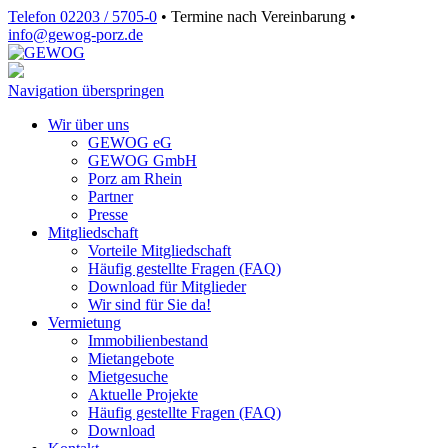
Telefon 02203 / 5705-0
•
Termine nach Vereinbarung
•
info@gewog‑porz.de
Navigation überspringen
Wir über uns
GEWOG eG
GEWOG GmbH
Porz am Rhein
Partner
Presse
Mitgliedschaft
Vorteile Mitgliedschaft
Häufig gestellte Fragen (FAQ)
Download für Mitglieder
Wir sind für Sie da!
Vermietung
Immobilienbestand
Mietangebote
Mietgesuche
Aktuelle Projekte
Häufig gestellte Fragen (FAQ)
Download