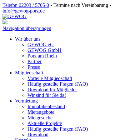
Telefon 02203 / 5705-0
•
Termine nach Vereinbarung
•
info@gewog‑porz.de
Navigation überspringen
Wir über uns
GEWOG eG
GEWOG GmbH
Porz am Rhein
Partner
Presse
Mitgliedschaft
Vorteile Mitgliedschaft
Häufig gestellte Fragen (FAQ)
Download für Mitglieder
Wir sind für Sie da!
Vermietung
Immobilienbestand
Mietangebote
Mietgesuche
Aktuelle Projekte
Häufig gestellte Fragen (FAQ)
Download