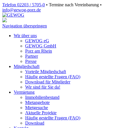
Telefon 02203 / 5705-0
•
Termine nach Vereinbarung
•
info@gewog‑porz.de
Navigation überspringen
Wir über uns
GEWOG eG
GEWOG GmbH
Porz am Rhein
Partner
Presse
Mitgliedschaft
Vorteile Mitgliedschaft
Häufig gestellte Fragen (FAQ)
Download für Mitglieder
Wir sind für Sie da!
Vermietung
Immobilienbestand
Mietangebote
Mietgesuche
Aktuelle Projekte
Häufig gestellte Fragen (FAQ)
Download