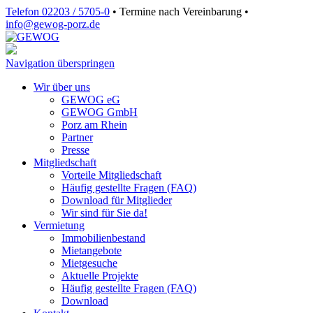
Telefon 02203 / 5705-0
•
Termine nach Vereinbarung
•
info@gewog‑porz.de
Navigation überspringen
Wir über uns
GEWOG eG
GEWOG GmbH
Porz am Rhein
Partner
Presse
Mitgliedschaft
Vorteile Mitgliedschaft
Häufig gestellte Fragen (FAQ)
Download für Mitglieder
Wir sind für Sie da!
Vermietung
Immobilienbestand
Mietangebote
Mietgesuche
Aktuelle Projekte
Häufig gestellte Fragen (FAQ)
Download