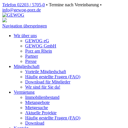
Telefon 02203 / 5705-0
•
Termine nach Vereinbarung
•
info@gewog‑porz.de
Navigation überspringen
Wir über uns
GEWOG eG
GEWOG GmbH
Porz am Rhein
Partner
Presse
Mitgliedschaft
Vorteile Mitgliedschaft
Häufig gestellte Fragen (FAQ)
Download für Mitglieder
Wir sind für Sie da!
Vermietung
Immobilienbestand
Mietangebote
Mietgesuche
Aktuelle Projekte
Häufig gestellte Fragen (FAQ)
Download